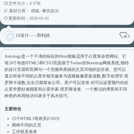
文件大小：4.37M
素材分类：
模板
-
餐饮娱乐
更新时间：2020-01-01
UI设计——郭利娟
3
Astrology是一个干净的响应的
Html模板
适用于占星算命类网站。它
有24个有效HTML5和CSS3页面基于Twitter的Bootstrap网格系统,独特
的设计页眉和页脚与一个优雅和美丽的主页详细的定价表。您可以
显示所有不同的占星学相关服务与该模板像星座读数,数字命理学,塔
罗牌卡读数,出生日期算命公司。用户可以登录,你可以设置预约你的
占星学爱好者顾客和占星学家,塔罗牌读者。一个整洁的博客和不同
种类的布局给访问者关于风水技巧。
主要特色
25个HTML5有效页(CSS3)
两种不同的主页
工作联系表单