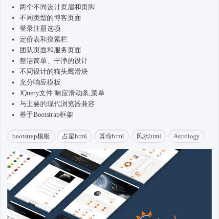
两个不同设计页眉和页脚
不同类型的博客页面
登录注册选项
定价表和搜索栏
团队页面和服务页面
整洁简单、干净的设计
不同设计的猫头鹰滑块
充分响应模板
JQuery文件:响应滑动条,菜单
与主要的现代浏览器兼容
基于
Bootstrap框架
bootstrap模板
占星html
算命html
风水html
Astrology