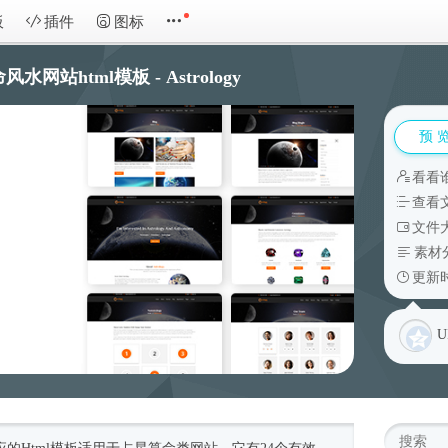
板
插件
图标
风水网站html模板 - Astrology
预 
看看
查看
文件大
素材
更新时