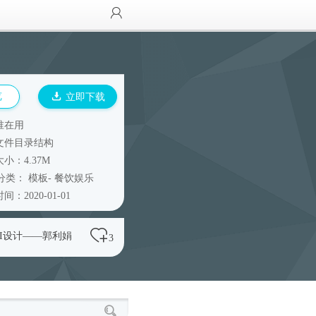
览
立即下载
谁在用
文件目录结构
小：4.37M
分类：
模板
-
餐饮娱乐
间：2020-01-01
UI设计——郭利娟
3