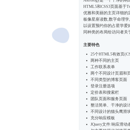
Astrology是一个干净的
HTML5和CSS3页面基于T
优雅和美丽的主页详细的
板像星座读数,数字命理学
以设置预约你的占星学爱
同种类的布局给访问者关
主要特色
25个HTML5有效页(CS
两种不同的主页
工作联系表单
两个不同设计页眉和
不同类型的博客页面
登录注册选项
定价表和搜索栏
团队页面和服务页面
整洁简单、干净的设
不同设计的猫头鹰滑
充分响应模板
JQuery文件:响应滑动