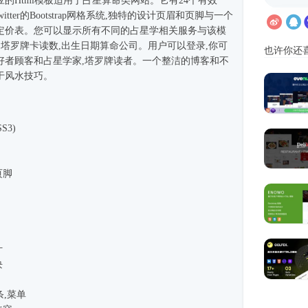
响应的
Html模板
适用于占星算命类网站。它有24个有效
witter的Bootstrap网格系统,独特的设计页眉和页脚与一个
定价表。您可以显示所有不同的占星学相关服务与该模
,塔罗牌卡读数,出生日期算命公司。用户可以登录,你可
也许你还
好者顾客和占星学家,塔罗牌读者。一个整洁的博客和不
于风水技巧。
S3)
页脚
计
块
条,菜单