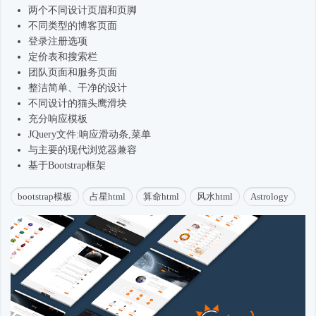
两个不同设计页眉和页脚
不同类型的博客页面
登录注册选项
定价表和搜索栏
团队页面和服务页面
整洁简单、干净的设计
不同设计的猫头鹰滑块
充分响应模板
JQuery文件:响应滑动条,菜单
与主要的现代浏览器兼容
基于
Bootstrap框架
bootstrap模板
占星html
算命html
风水html
Astrology