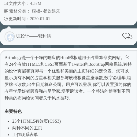
文件大小：4.37M
素材分类：
模板
-
餐饮娱乐
更新时间：2020-01-01
UI设计——郭利娟
3
Astrology是一个干净的响应的
Html模板
适用于占星算命类网站。它
有24个有效HTML5和CSS3页面基于Twitter的Bootstrap网格系统,独特
的设计页眉和页脚与一个优雅和美丽的主页详细的定价表。您可以
显示所有不同的占星学相关服务与该模板像星座读数,数字命理学,塔
罗牌卡读数,出生日期算命公司。用户可以登录,你可以设置预约你的
占星学爱好者顾客和占星学家,塔罗牌读者。一个整洁的博客和不同
种类的布局给访问者关于风水技巧。
主要特色
25个HTML5有效页(CSS3)
两种不同的主页
工作联系表单