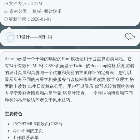
文件大小：4.37M
素材分类：
模板
-
餐饮娱乐
更新时间：2020-01-01
UI设计——郭利娟
3
Astrology是一个干净的响应的
Html模板
适用于占星算命类网站。它
有24个有效HTML5和CSS3页面基于Twitter的Bootstrap网格系统,独特
的设计页眉和页脚与一个优雅和美丽的主页详细的定价表。您可以
显示所有不同的占星学相关服务与该模板像星座读数,数字命理学,塔
罗牌卡读数,出生日期算命公司。用户可以登录,你可以设置预约你的
占星学爱好者顾客和占星学家,塔罗牌读者。一个整洁的博客和不同
种类的布局给访问者关于风水技巧。
主要特色
25个HTML5有效页(CSS3)
两种不同的主页
工作联系表单