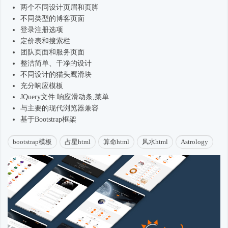
两个不同设计页眉和页脚
不同类型的博客页面
登录注册选项
定价表和搜索栏
团队页面和服务页面
整洁简单、干净的设计
不同设计的猫头鹰滑块
充分响应模板
JQuery文件:响应滑动条,菜单
与主要的现代浏览器兼容
基于
Bootstrap框架
bootstrap模板
占星html
算命html
风水html
Astrology