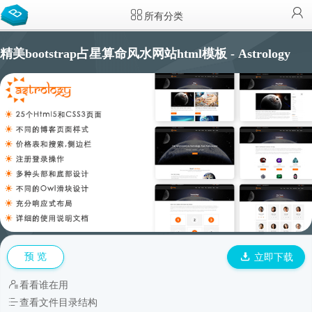
所有分类
精美bootstrap占星算命风水网站html模板 - Astrology
预 览
立即下载
看看谁在用
查看文件目录结构